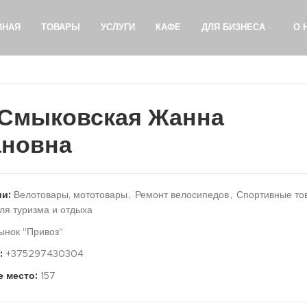
ВНАЯ
ТОВАРЫ
УСЛУГИ
КАФЕ
ДЛЯ БИЗНЕСА
О 
Смыковская Жанна
ановна
ии:
Велотовары, мототовары
,
Ремонт велосипедов
,
Спортивные то
ля туризма и отдыха
ынок "Привоз"
:
+375297430304
е место:
157