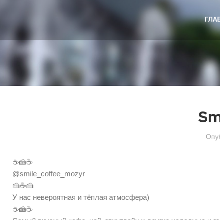
ГЛА
Sm
Опу
☕️🍰☕️
@smile_coffee_mozyr
🍰☕️🍰
У нас невероятная и тёплая атмосфера)
☕️🍰☕️