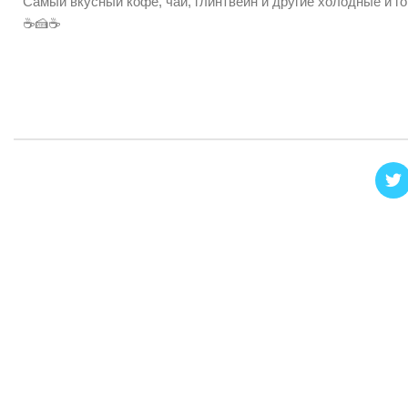
Самый вкусный кофе, чай, глинтвейн и другие холодные и го
☕️🍰☕️