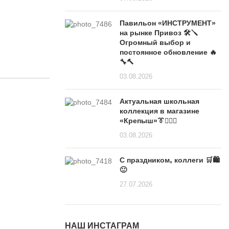
Павильон «ИНСТРУМЕНТ»
на рынке Привоз 🛠️🪛
Огромный выбор и
постоянное обновление 🔥
🔧🔨
03.08.2026
Актуальная школьная
коллекция в магазине
«Крепыш»👔🙋🏽‍♀️
03.08.2026
С праздником, коллеги 🛒🛍️
🙂
27.07.2026
НАШ ИНСТАГРАМ