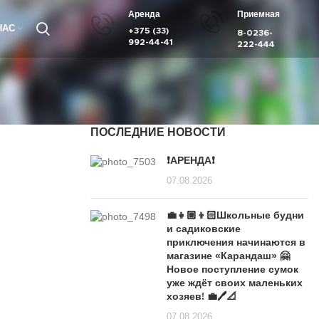
Аренда
Приемная
НАС
+375 (33)
8-0236-
992-44-41
222-444
ПОСЛЕДНИЕ НОВОСТИ
❗️АРЕНДА❗️
07.08.2026
💼👧🏼👦🏻Школьные будни
и садиковские
приключения начинаются в
магазине «Карандаш» 🤗
Новое поступление сумок
уже ждёт своих маленьких
хозяев! 💼🖊️📐
07.08.2026