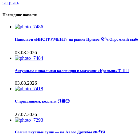
закрыть
Последние новости
Павильон «ИНСТРУМЕНТ» на рынке Привоз 🛠️🪛 Огромный выбор
03.08.2026
Актуальная школьная коллекция в магазине «Крепыш»👔🙋🏽‍♀️
03.08.2026
С праздником, коллеги 🛒🛍️🙂
27.07.2026
Самые вкусные суши — на Аллее Дружбы 🍣🍤🍱