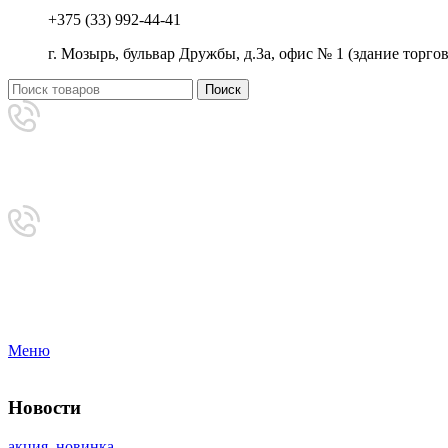
+375 (33) 992-44-41
г. Мозырь, бульвар Дружбы, д.3а, офис № 1 (здание торг
Поиск
Аренда
+375 (33) 992-44-41
Приемная
8-0236-222-444
Меню
Новости
акция
,
новинка