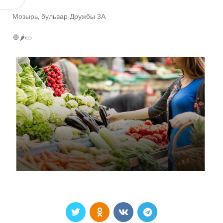
Мозырь, бульвар Дружбы 3А
🧅🌶🥒