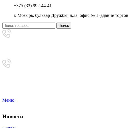
+375 (33) 992-44-41
г. Мозырь, бульвар Дружбы, д.3а, офис № 1 (здание торг
Поиск
Аренда
+375 (33) 992-44-41
Приемная
8-0236-222-444
Меню
Новости
услуги