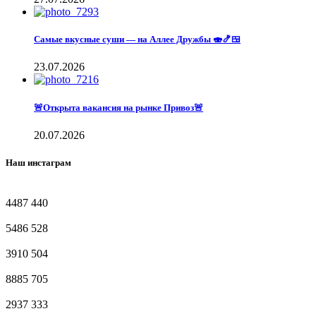
Самые вкусные суши — на Аллее Дружбы 🍣🍤🍱
23.07.2026
🚨Открыта вакансия на рынке Привоз🚨
20.07.2026
Наш инстаграм
4487
440
5486
528
3910
504
8885
705
2937
333