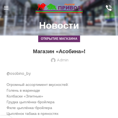
Новости
ОТКРЫТИЕ МАГАЗИНА
Магазин «Асобина»!
Admin
@osobino_by
Огромный ассортимент вкусностей:
Голень в маринаде
Колбаски «Элитные»
Грудка цыплёнка-бройлера
Филе цыплёнка-бройлера
Цыплёнок табака в пряностях