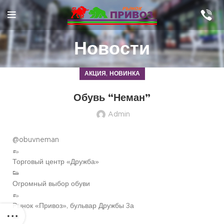
Новости
,
АКЦИЯ
НОВИНКА
Обувь “Неман”
Admin
@obuvneman
👞
Торговый центр «Дружба»
👟
Огромный выбор обуви
👞
Рынок «Привоз», бульвар Дружбы 3а
👟