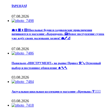
❗️АРЕНДА❗️
07.08.2026
💼👧🏼👦🏻Школьные будни и садиковские приключения
начинаются в магазине «Карандаш» 🤗Новое поступление сумок
уже ждёт своих маленьких хозяев! 💼🖊️📐
07.08.2026
Павильон «ИНСТРУМЕНТ» на рынке Привоз 🛠️🪛 Огромный
выбор и постоянное обновление 🔥🔧🔨
03.08.2026
Актуальная школьная коллекция в магазине «Крепыш»👔🙋🏽‍♀️
03.08.2026