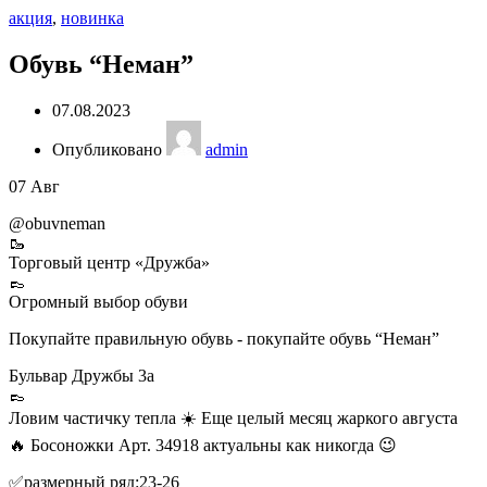
акция
,
новинка
Обувь “Неман”
07.08.2023
Опубликовано
admin
07
Авг
@obuvneman
🥾
Торговый центр «Дружба»
👞
Огромный выбор обуви
Покупайте правильную обувь - покупайте обувь “Неман”
Бульвар Дружбы 3а
👞
Ловим частичку тепла ☀️ Еще целый месяц жаркого августа
🔥 Босоножки Арт. 34918 актуальны как никогда 😉
✅размерный ряд:23-26