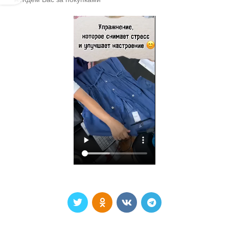
🐎Ждём Вас за покупками