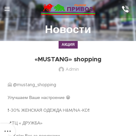
Новости
АКЦИЯ
«MUSTANG» shopping
Admin
🤗 @mustang_shopping
Улучшаем Ваше настроение 😁
❗️-30% ЖЕНСКАЯ ОДЕЖДА H&M/NA-KD❗️
📍ТЦ « ДРУЖБА»