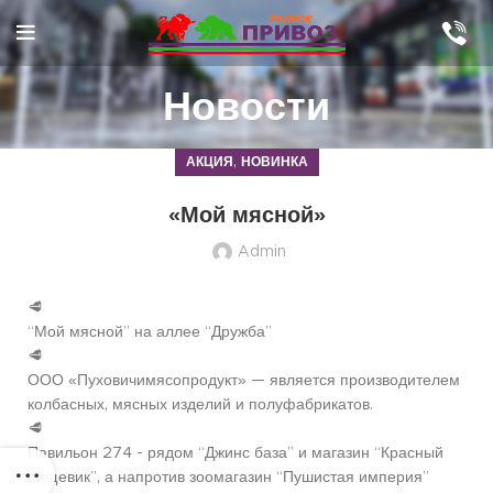
Новости
,
АКЦИЯ
НОВИНКА
«Мой мясной»
Admin
🥩
“Мой мясной” на аллее “Дружба”
🥩
ООО «Пуховичимясопродукт» — является производителем
колбасных, мясных изделий и полуфабрикатов.
🥩
Павильон 274 - рядом “Джинс база” и магазин “Красный
пищевик”, а напротив зоомагазин “Пушистая империя”