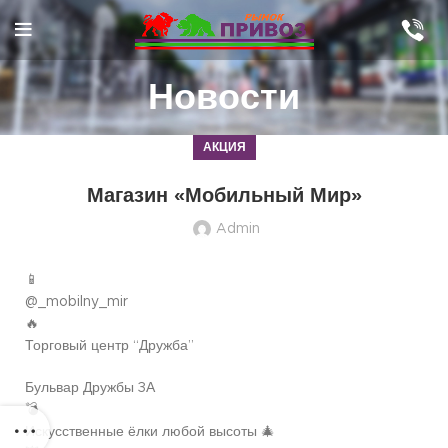
Новости
АКЦИЯ
Магазин «Мобильный Мир»
Admin
📱
@_mobilny_mir
🔥
Торговый центр “Дружба”
Бульвар Дружбы 3А
💣
Искусственные ёлки любой высоты 🎄