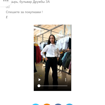
Мозырь, бульвар Дружбы 3А
🙋‍♂️
Спешите за покупками !
💃