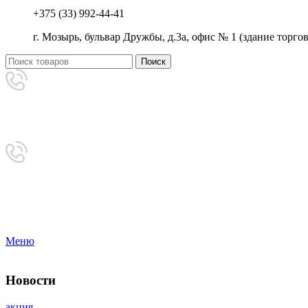
+375 (33) 992-44-41
г. Мозырь, бульвар Дружбы, д.3а, офис № 1 (здание торг
Поиск
Аренда
+375 (33) 992-44-41
Приемная
8-0236-222-444
Меню
Новости
акция