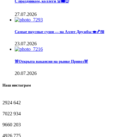
С праздником, коллеги 🛒🛍️🙂
27.07.2026
Самые вкусные суши — на Аллее Дружбы 🍣🍤🍱
23.07.2026
🚨Открыта вакансия на рынке Привоз🚨
20.07.2026
Наш инстаграм
2924
642
7022
934
9660
203
4926
775