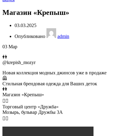
Магазин «Крепыш»
03.03.2025
Опубликовано
admin
03
Мар
👭
@krepish_mozyr
Новая коллекция модных джинсов уже в продаже
🦺
Стильная брендовая одежда для Ваших деток
👭
Магазин «Крепыш»
🙋‍♀️
Торговый центр «Дружба»
Мозырь, бульвар Дружбы 3А
🙋‍♂️