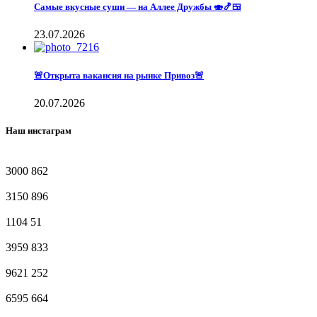
Самые вкусные суши — на Аллее Дружбы 🍣🍤🍱
23.07.2026
🚨Открыта вакансия на рынке Привоз🚨
20.07.2026
Наш инстаграм
3000
862
3150
896
1104
51
3959
833
9621
252
6595
664