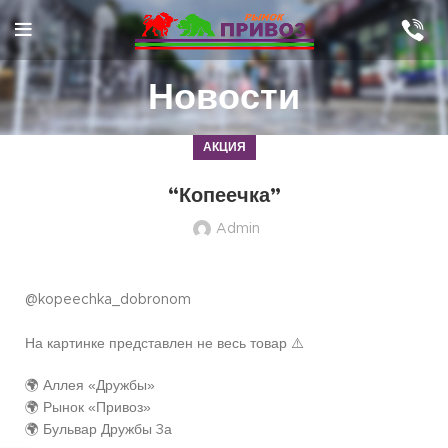
Новости
АКЦИЯ
“Копеечка”
Admin
@kopeechka_dobronom
На картинке представлен не весь товар ⚠️
🌍 Аллея «Дружбы»
🌍 Рынок «Привоз»
🌍 Бульвар Дружбы 3а