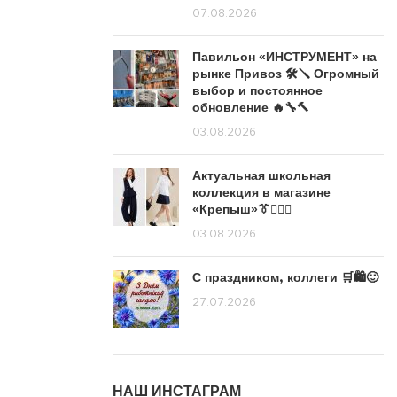
07.08.2026
Павильон «ИНСТРУМЕНТ» на
рынке Привоз 🛠️🪛 Огромный
выбор и постоянное
обновление 🔥🔧🔨
03.08.2026
Актуальная школьная
коллекция в магазине
«Крепыш»👔🙋🏽‍♀️
03.08.2026
С праздником, коллеги 🛒🛍️🙂
27.07.2026
НАШ ИНСТАГРАМ