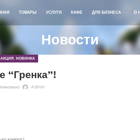
ВНАЯ
ТОВАРЫ
УСЛУГИ
КАФЕ
ДЛЯ БИЗНЕСА
О 
Новости
,
АКЦИЯ
НОВИНКА
е “Гренка”!
бликовано
Admin
ько компот)