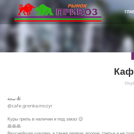
ГЛА
Каф
Опу
🌯🍳🍝
@cafe.grenka.mozyr
Куры гриль в наличии и под заказ 😉
🥞🥞🥞
Вкуснейшая шаурма, а также первое, второе, третье и не тол