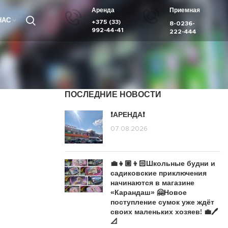
Аренда
Приемная
НАС
+375 (33)
8-0236-
992-44-41
222-444
ПОСЛЕДНИЕ НОВОСТИ
❗️АРЕНДА❗️
07.08.2026
💼👧🏼👦🏻Школьные будни и
садиковские приключения
начинаются в магазине
«Карандаш» 🤗Новое
поступление сумок уже ждёт
своих маленьких хозяев! 💼🖊️
📐