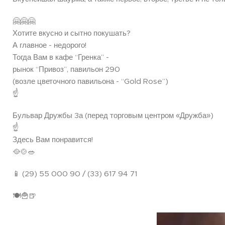
🤗🤗🤗
Хотите вкусно и сытно покушать?
А главное - недорого!
Тогда Вам в кафе “Гренка” -
рынок “Привоз”, павильон 290
(возле цветочного павильона - “Gold Rose”)
☝️
Бульвар Дружбы 3а (перед торговым центром «Дружба»)
☝️
Здесь Вам понравится!
🥘🍲🥗
📱 (29) 55 000 90 / (33) 617 94 71
🍽🍟🍺