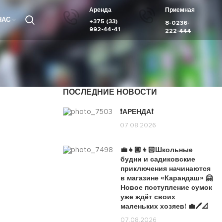
Аренда
Приемная
НАС
+375 (33)
8-0236-
992-44-41
222-444
ПОСЛЕДНИЕ НОВОСТИ
❗️АРЕНДА❗️
07.08.2026
💼👧🏼👦🏻Школьные
будни и садиковские
приключения начинаются
в магазине «Карандаш» 🤗
Новое поступление сумок
уже ждёт своих
маленьких хозяев! 💼🖊️📐
07.08.2026