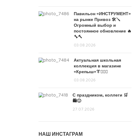
Павильон «ИНСТРУМЕНТ»
на рынке Привоз 🛠️🪛
Огромный выбор и
постоянное обновление 🔥
🔧🔨
03.08.2026
Актуальная школьная
коллекция в магазине
«Крепыш»👔🙋🏽‍♀️
03.08.2026
С праздником, коллеги 🛒
🛍️🙂
27.07.2026
НАШ ИНСТАГРАМ