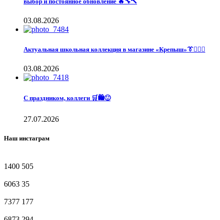
выбор и постоянное обновление 🔥🔧🔨
03.08.2026
Актуальная школьная коллекция в магазине «Крепыш»👔🙋🏽‍♀️
03.08.2026
С праздником, коллеги 🛒🛍️🙂
27.07.2026
Наш инстаграм
1400
505
6063
35
7377
177
6873
294