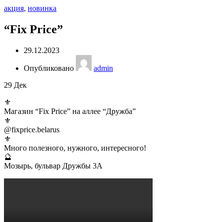
акция
,
новинка
“Fix Price”
29.12.2023
Опубликовано
admin
29
Дек
⚜️
Магазин “Fix Price” на аллее “Дружба”
⚜️
@fixprice.belarus
⚜️
Много полезного, нужного, интересного!
🔮
Мозырь, бульвар Дружбы 3А