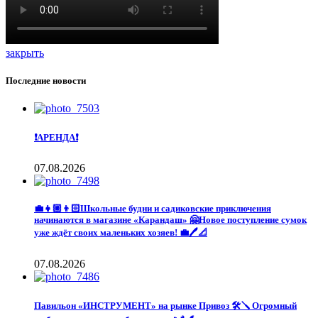
закрыть
Последние новости
❗️АРЕНДА❗️
07.08.2026
💼👧🏼👦🏻Школьные будни и садиковские приключения
начинаются в магазине «Карандаш» 🤗Новое поступление сумок
уже ждёт своих маленьких хозяев! 💼🖊️📐
07.08.2026
Павильон «ИНСТРУМЕНТ» на рынке Привоз 🛠️🪛 Огромный