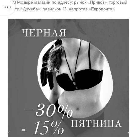
📍 В Мозыре магазин по адресу: рынок «Привоз», торговый
центр «Дружба», павильон 13, напротив «Европочта»