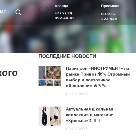
Аренда
Приемная
НАС
+375 (33)
8-0236-
992-44-41
222-444
ПОСЛЕДНИЕ НОВОСТИ
Павильон «ИНСТРУМЕНТ» на
кого
рынке Привоз 🛠️🪛 Огромный
выбор и постоянное
обновление 🔥🔧🔨
03.08.2026
Актуальная школьная
коллекция в магазине
«Крепыш»👔🙋🏽‍♀️
03.08.2026