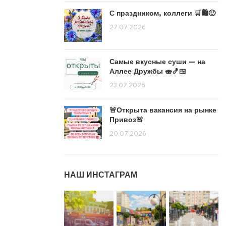
С праздником, коллеги 🛒🛍️🙂
27.07.2026
Самые вкусные суши — на
Аллее Дружбы 🍣🍤🍱
23.07.2026
🚨Открыта вакансия на рынке
Привоз🚨
20.07.2026
НАШ ИНСТАГРАМ