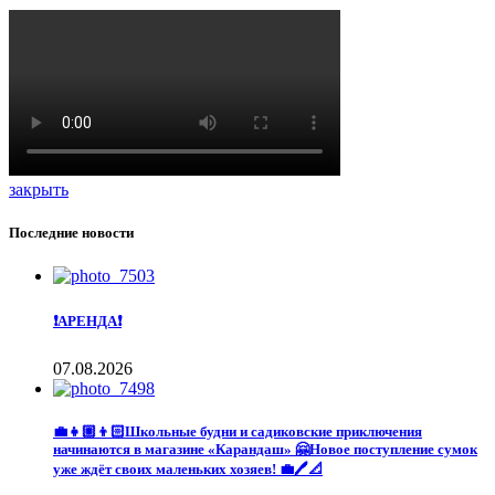
закрыть
Последние новости
❗️АРЕНДА❗️
07.08.2026
💼👧🏼👦🏻Школьные будни и садиковские приключения
начинаются в магазине «Карандаш» 🤗Новое поступление сумок
уже ждёт своих маленьких хозяев! 💼🖊️📐