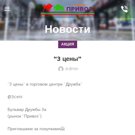
Новости
АКЦИЯ
“3 цены”
Admin
“3 цены” в торговом центре “Дружба”
@3ceni
Бульвар Дружбы 3а
(рынок “Привоз”)
Приглашаем за покупками🤗