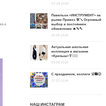
07.08.2026
Павильон «ИНСТРУМЕНТ» на
рынке Привоз 🛠️🪛 Огромный
ка и
выбор и постоянное
обновление 🔥🔧🔨
03.08.2026
Актуальная школьная
коллекция в магазине
«Крепыш»👔🙋🏽‍♀️
03.08.2026
С праздником, коллеги 🛒🛍️🙂
27.07.2026
НАШ ИНСТАГРАМ