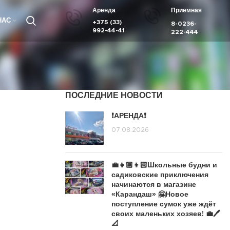
Аренда
Приемная
НАС
+375 (33)
8-0236-
992-44-41
222-444
ПОСЛЕДНИЕ НОВОСТИ
❗️АРЕНДА❗️
07.08.2026
💼👧🏼👦🏻Школьные будни и
садиковские приключения
начинаются в магазине
«Карандаш» 🤗Новое
поступление сумок уже ждёт
своих маленьких хозяев! 💼🖊️
📐