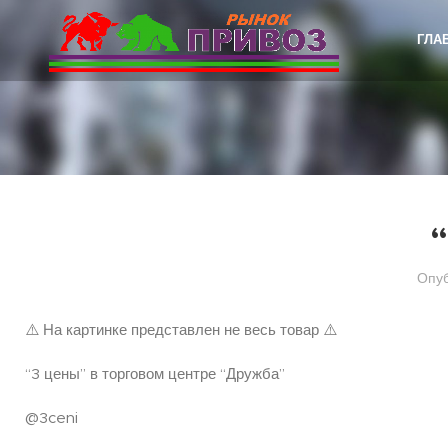
ГЛА
Опу
⚠️ На картинке представлен не весь товар ⚠️
“3 цены” в торговом центре “Дружба”
@3ceni